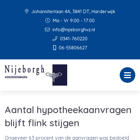
Johanniterlaan 4A, 3841 DT, Harderwijk
Ma - Vr 9:00 - 17:00
info@nijeborghvz.nl
0341-760220
06-55806627
Aantal hypotheekaanvragen
blijft flink stijgen
Ongeveer 63 procent van de aanvragen was bedoeld