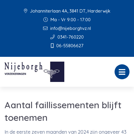
Johanniterlaan 4A, 3841 DT, Harderwijk
Ma - Vr 9:00 - 17:00
info@nijeborghvz.nl
0341-760220
06-55806627
Aantal faillissementen blijft
toenemen
In de eerste zeven maanden van 2024 zijn ongeveer 43