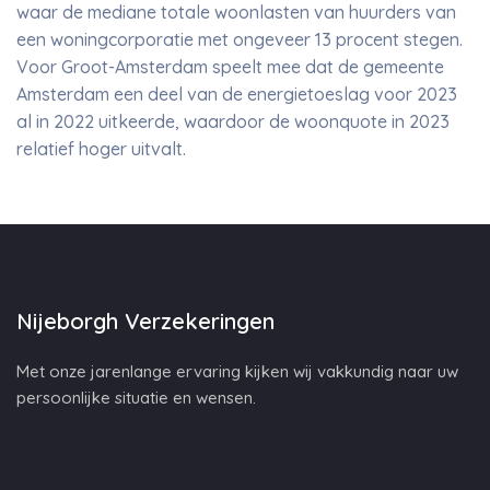
waar de mediane totale woonlasten van huurders van
een woningcorporatie met ongeveer 13 procent stegen.
Voor Groot-Amsterdam speelt mee dat de gemeente
Amsterdam een deel van de energietoeslag voor 2023
al in 2022 uitkeerde, waardoor de woonquote in 2023
relatief hoger uitvalt.
Nijeborgh Verzekeringen
Met onze jarenlange ervaring kijken wij vakkundig naar uw
persoonlijke situatie en wensen.