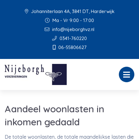
Johanniterlaan 4A, 3841 DT, Harderwijk
Ma - Vr 9:00 - 17:00
info@nijeborghvz.nl
0341-760220
06-55806627
Aandeel woonlasten in
inkomen gedaald
De totale woonlasten, de totale maandelijkse lasten die