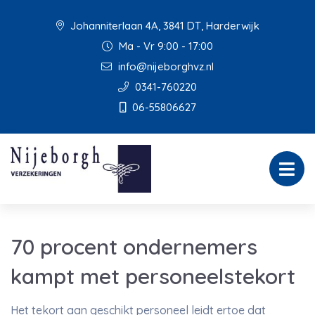
Johanniterlaan 4A, 3841 DT, Harderwijk
Ma - Vr 9:00 - 17:00
info@nijeborghvz.nl
0341-760220
06-55806627
70 procent ondernemers
kampt met personeelstekort
Het tekort aan geschikt personeel leidt ertoe dat