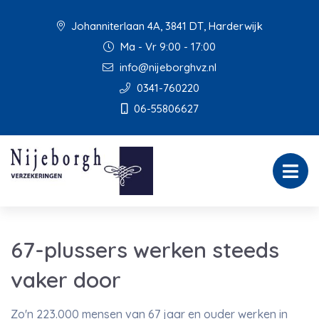
Johanniterlaan 4A, 3841 DT, Harderwijk
Ma - Vr 9:00 - 17:00
info@nijeborghvz.nl
0341-760220
06-55806627
67-plussers werken steeds
vaker door
Zo'n 223.000 mensen van 67 jaar en ouder werken in