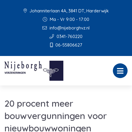
Johanniterlaan 4A, 3841 DT, Harderwijk
Ma - Vr 9:00 - 17:00
info@nijeborghvz.nl
0341-760220
06-55806627
20 procent meer
bouwvergunningen voor
nieuwbouwwoningen