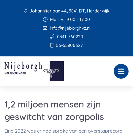
Johanniterlaan 4A, 3841 DT, Harderwijk
Ma - Vr 9:00 - 17:00
info@nijeborghvz.nl
0341-760220
06-55806627
1,2 miljoen mensen zijn
geswitcht van zorgpolis
Eind 2022 was er nog sprake van een overstaprecord.