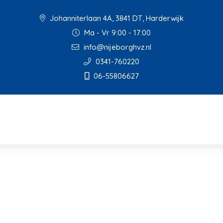
Johanniterlaan 4A, 3841 DT, Harderwijk
Ma - Vr 9:00 - 17:00
info@nijeborghvz.nl
0341-760220
06-55806627