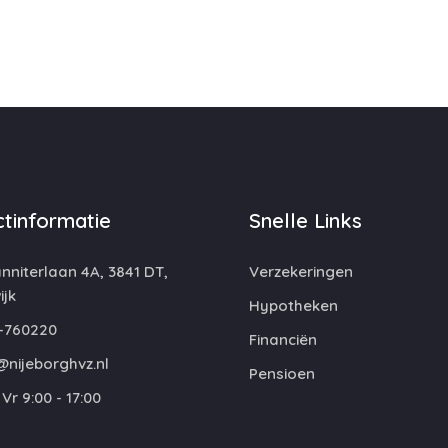
tinformatie
Snelle Links
niterlaan 4A, 3841 DT,
Verzekeringen
jk
Hypotheken
-760220
Financiën
@nijeborghvz.nl
Pensioen
Vr 9:00 - 17:00